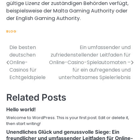
gültige Lizenz der zuständigen Behörden verfügt,
beispielsweise der Malta Gaming Authority oder
der English Gaming Authority.
BLOG
Die besten
Ein umfassender und
Post
deutschen
zufriedenstellender Leitfaden für
navigation
Online-
Online-Casino-Spielautomaten –
Casinos für
für ein aufregendes und
Echtgeldspiele
unterhaltsames Spielerlebnis
Related Posts
Hello world!
Welcome to WordPress. This is your first post. Edit or delete it,
then start writing!
Unendliches Glück und genussvolle Siege: Ein
freundlicher und umfassender Leitfaden für Online-