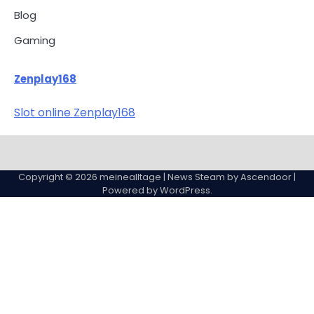
Blog
Gaming
Zenplay168
Slot online Zenplay168
Copyright © 2026
meinealltage
| News Steam by
Ascendoor
|
Powered by
WordPress
.