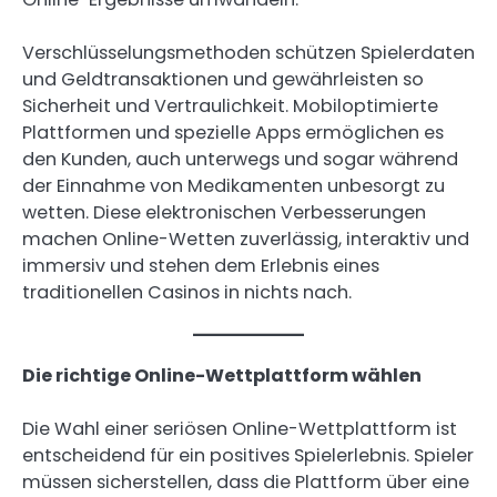
Verschlüsselungsmethoden schützen Spielerdaten
und Geldtransaktionen und gewährleisten so
Sicherheit und Vertraulichkeit. Mobiloptimierte
Plattformen und spezielle Apps ermöglichen es
den Kunden, auch unterwegs und sogar während
der Einnahme von Medikamenten unbesorgt zu
wetten. Diese elektronischen Verbesserungen
machen Online-Wetten zuverlässig, interaktiv und
immersiv und stehen dem Erlebnis eines
traditionellen Casinos in nichts nach.
Die richtige Online-Wettplattform wählen
Die Wahl einer seriösen Online-Wettplattform ist
entscheidend für ein positives Spielerlebnis. Spieler
müssen sicherstellen, dass die Plattform über eine