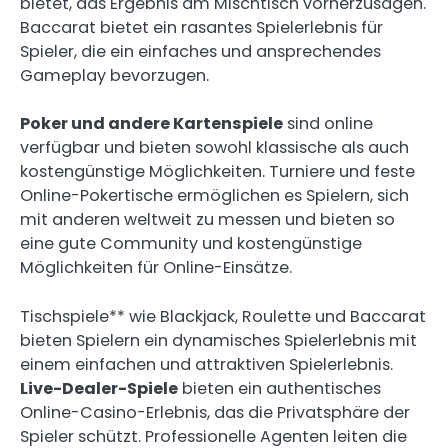
bietet, das Ergebnis am Mischtisch vorherzusagen.
Baccarat bietet ein rasantes Spielerlebnis für
Spieler, die ein einfaches und ansprechendes
Gameplay bevorzugen.
Poker und andere Kartenspiele
sind online
verfügbar und bieten sowohl klassische als auch
kostengünstige Möglichkeiten. Turniere und feste
Online-Pokertische ermöglichen es Spielern, sich
mit anderen weltweit zu messen und bieten so
eine gute Community und kostengünstige
Möglichkeiten für Online-Einsätze.
Tischspiele** wie Blackjack, Roulette und Baccarat
bieten Spielern ein dynamisches Spielerlebnis mit
einem einfachen und attraktiven Spielerlebnis.
Live-Dealer-Spiele
bieten ein authentisches
Online-Casino-Erlebnis, das die Privatsphäre der
Spieler schützt. Professionelle Agenten leiten die